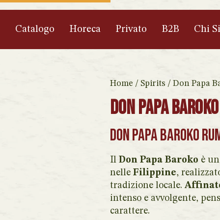
e
Catalogo
Horeca
Privato
B2B
Chi S
Home
/
Spirits
/ Don Papa Ba
Don Papa Baroko 
Don Papa Baroko Rum
Il
Don Papa Baroko
è un
nelle
Filippine
, realizzat
tradizione locale.
Affinat
intenso e avvolgente, pens
carattere.