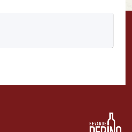
AP
Online ora