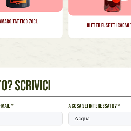
Amaro Tattico 70cl
Bitter Fusetti Cacao 
O? SCRIVICI
e-mail
*
A cosa sei interessato?
*