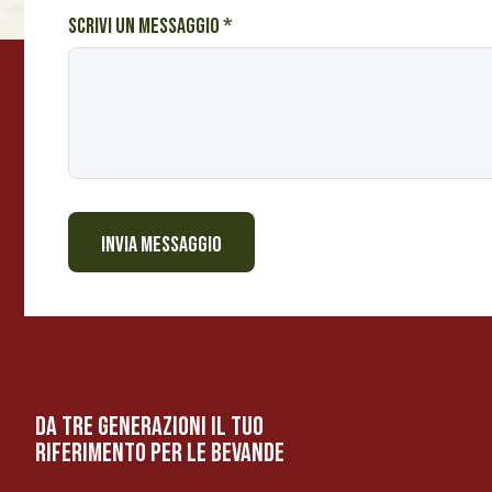
a
Scrivi un messaggio
*
i
l
u
n
INVIA MESSAGGIO
da tre generazioni il tuo
riferimento per le bevanDe