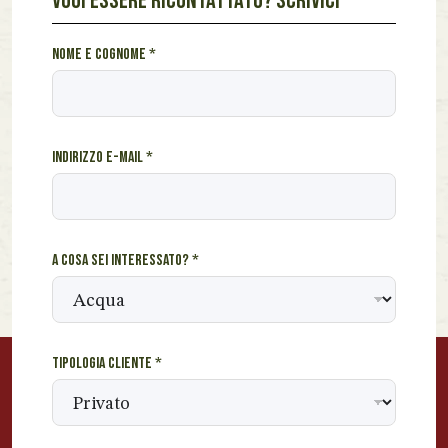
VUOI ESSERE RICONTATTATO? SCRIVICI
*
Nome e cognome
*
s
e
i
N
Indirizzo e-mail
*
o
m
e
A cosa sei interessato?
*
Tipologia cliente
*