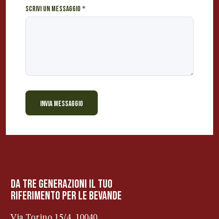
Scrivi un messaggio
*
INVIA MESSAGGIO
BEVANDE PERINO
AP
Online ora
da tre generazioni il tuo
riferimento per le bevanDe
Via Torino 15/4, 10040