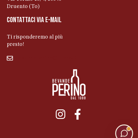
Druento (To)
contattaci via e-mail
Ti risponderemo al più
presto!
bevandeperino@libero.it
011ENTERPRISE.COM