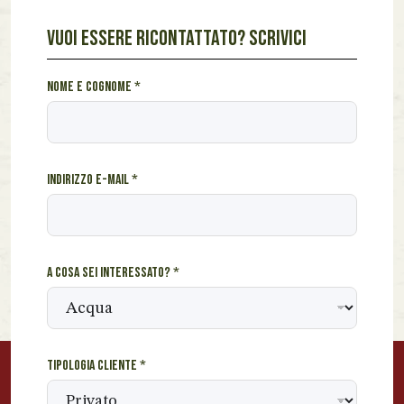
VUOI ESSERE RICONTATTATO? SCRIVICI
S
Nome e cognome
*
c
r
i
v
Indirizzo e-mail
*
i
c
o
s
a
A cosa sei interessato?
*
i
n
t
e
r
Tipologia cliente
*
e
s