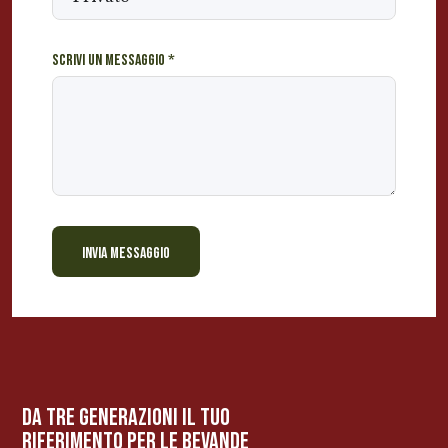
s
a
t
Scrivi un messaggio
*
o
?
INVIA MESSAGGIO
BEVANDE PERINO
AP
Online ora
da tre generazioni il tuo
riferimento per le bevanDe