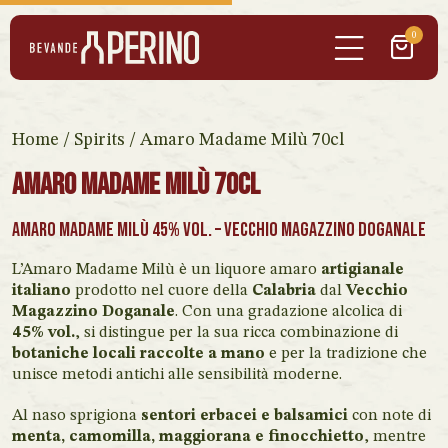
0
Home
/
Spirits
/ Amaro Madame Milù 70cl
Amaro Madame Milù 70cl
Amaro Madame Milù 45% vol. – Vecchio Magazzino Doganale
L’Amaro Madame Milù è un liquore amaro
artigianale
italiano
prodotto nel cuore della
Calabria
dal
Vecchio
Magazzino Doganale
. Con una gradazione alcolica di
45% vol.
, si distingue per la sua ricca combinazione di
botaniche locali raccolte a mano
e per la tradizione che
unisce metodi antichi alle sensibilità moderne.
Al naso sprigiona
sentori erbacei e balsamici
con note di
menta, camomilla, maggiorana e finocchietto
, mentre