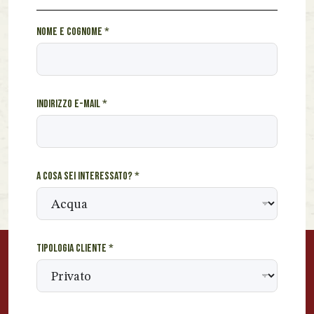
I
Nome e cognome
*
n
d
i
r
Indirizzo e-mail
*
i
z
z
o
c
A cosa sei interessato?
*
o
g
n
o
m
Tipologia cliente
*
e
e
-
m
a