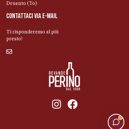
Druento (To)
contattaci via e-mail
Ti risponderemo al più
presto!
bevandeperino@libero.it
011ENTERPRISE.COM