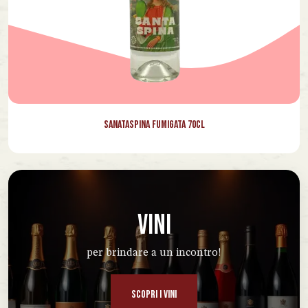
Sanataspina Fumigata 70cl
VINI
per brindare a un incontro!
SCOPRI I VINI