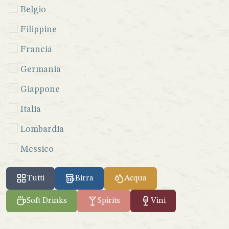
Belgio
Filippine
Francia
Germania
Giappone
Italia
Lombardia
Messico
Perù
Tutti
Birra
Acqua
Seychelles
Soft Drinks
Spirits
Vini
Sicilia