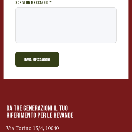
Scrivi un messaggio
*
i
l
INVIA MESSAGGIO
BEVANDE PERINO
AP
Online ora
da tre generazioni il tuo
riferimento per le bevanDe
Via Torino 15/4, 10040