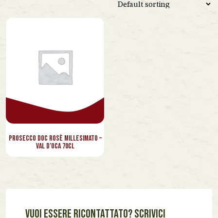
Spagna
Venezuela
Vietnam
Lazio
Marche
Piemonte
Toscana
Veneto
Prosecco Doc Rosè Millesimato –
Val d’Oca 70cl
VUOI ESSERE RICONTATTATO? SCRIVICI