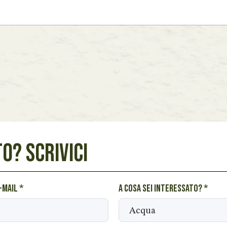
O? SCRIVICI
e-mail
*
A cosa sei interessato?
*