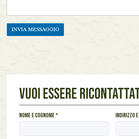
INVIA MESSAGGIO
VUOI ESSERE RICONTATTAT
m
Nome e cognome
*
Indirizzo 
e
s