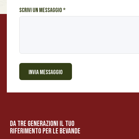
s
a
Scrivi un messaggio
*
g
g
i
o
c
o
s
INVIA MESSAGGIO
a
da tre generazioni il tuo
riferimento per le bevanDe