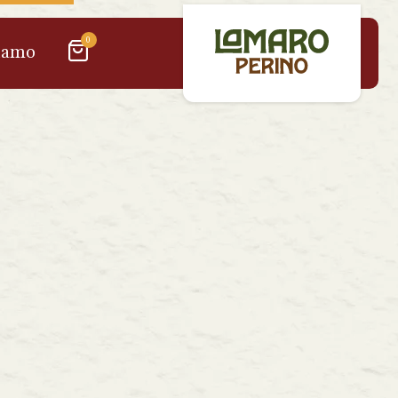
0
iamo