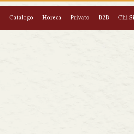
e
Catalogo
Horeca
Privato
B2B
Chi S
S
c
r
i
v