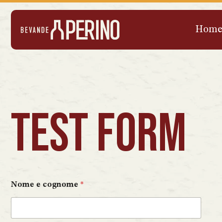
Hom
Test Form
Nome e cognome
*