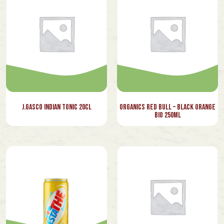
J.Gasco Indian Tonic 20cl
Organics Red Bull – Black Orange
Bio 250ml