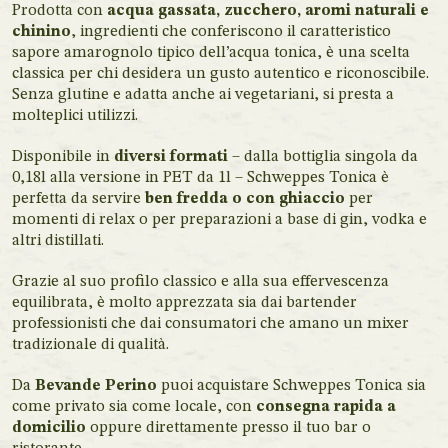
Prodotta con
acqua gassata, zucchero, aromi naturali e
chinino
, ingredienti che conferiscono il caratteristico
sapore amarognolo tipico dell’acqua tonica, è una scelta
classica per chi desidera un gusto autentico e riconoscibile.
Senza glutine e adatta anche ai vegetariani, si presta a
molteplici utilizzi.
Disponibile in
diversi formati
– dalla bottiglia singola da
0,18l alla versione in PET da 1l – Schweppes Tonica è
perfetta da servire
ben fredda o con ghiaccio
per
momenti di relax o per preparazioni a base di gin, vodka e
altri distillati.
Grazie al suo profilo classico e alla sua effervescenza
equilibrata, è molto apprezzata sia dai bartender
professionisti che dai consumatori che amano un mixer
tradizionale di qualità.
Da
Bevande Perino
puoi acquistare Schweppes Tonica sia
come privato sia come locale, con
consegna rapida a
domicilio
oppure direttamente presso il tuo bar o