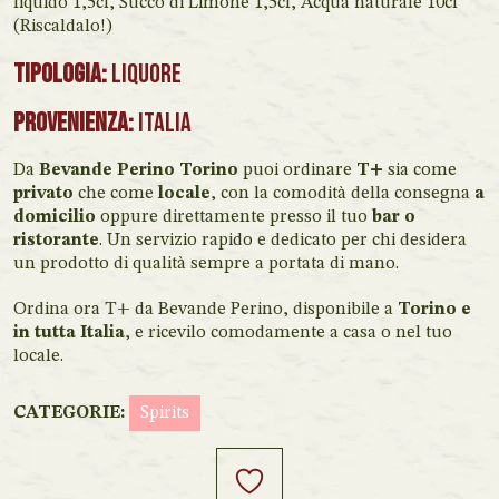
liquido 1,5cl, Succo di Limone 1,5cl, Acqua naturale 10cl
(Riscaldalo!)
Tipologia:
Liquore
Provenienza:
Italia
Da
Bevande Perino Torino
puoi ordinare
T+
sia come
privato
che come
locale
, con la comodità della consegna
a
domicilio
oppure direttamente presso il tuo
bar o
ristorante
. Un servizio rapido e dedicato per chi desidera
un prodotto di qualità sempre a portata di mano.
Ordina ora T+ da Bevande Perino, disponibile a
Torino e
in tutta Italia
, e ricevilo comodamente a casa o nel tuo
locale.
CATEGORIE:
Spirits