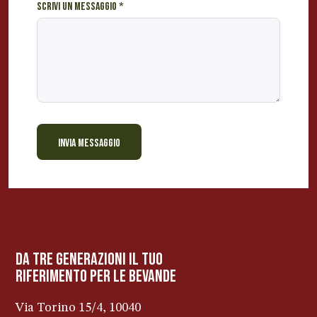
Scrivi un messaggio
*
o
?
INVIA MESSAGGIO
BEVANDE PERINO
AP
Online ora
da tre generazioni il tuo
riferimento per le bevanDe
Via Torino 15/4, 10040