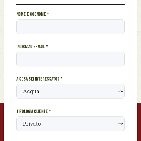
T
Nome e cognome
*
i
p
o
l
Indirizzo e-mail
*
o
g
i
a
*
A cosa sei interessato?
*
i
n
t
e
r
Tipologia cliente
*
e
s
s
a
t