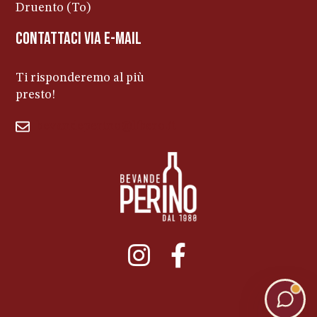
Druento (To)
contattaci via e-mail
Ti risponderemo al più
presto!
bevandeperino@libero.it
011ENTERPRISE.COM