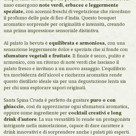
naso emergono
note verdi, erbacee e leggermente
speziate
, con accenni freschi di vegetazione che ricordano
il profumo delle pale di fico d’india. Questo bouquet
aromatico sorprende per originalità e intensità, creando
una prima impressione sensoriale distintiva.
Al palato la bevuta è
equilibrata e armoniosa
, con una
sensazione leggermente dolce e speziata che si fonde con
sfumature vegetali e fruttate
. Il finale è secco, pulito e
armonico, con un ritorno di note verdi che lasciano il
palato fresco e invitano a un nuovo assaggio. L’equilibrio
tra morbidezza dell’alcool e ricchezza aromatica rende
questo distillato ideale sia per una degustazione lenta sia
per chi ama esplorare sapori originali.
Santa Spina Cruda è perfetto da gustare
puro o con
ghiaccio
, così da apprezzarne ogni sfumatura aromatica,
oppure come ingrediente per
cocktail creativi e long
drink d’autore
. La sua versatilità lo rende un protagonista
intrigante nella miscelazione, capace di dare carattere a
drink innovativi e di sorprendere anche i palati più esperti.