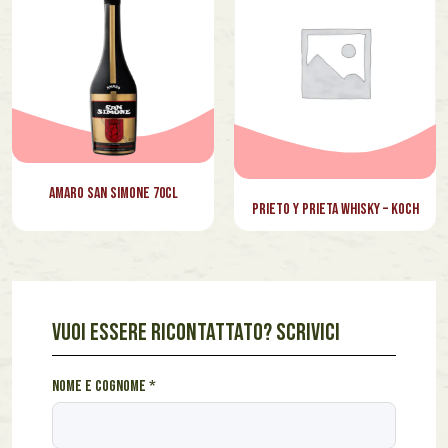
Amaro San Simone 70cl
Prieto y Prieta Whisky – Koch
VUOI ESSERE RICONTATTATO? SCRIVICI
S
Nome e cognome
*
c
r