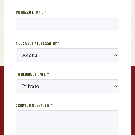
i
v
Indirizzo e-mail
*
i
s
e
i
e
A cosa sei interessato?
*
Tipologia cliente
*
Scrivi un messaggio
*