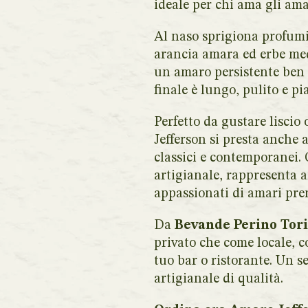
ideale per chi ama gli amar
Al naso sprigiona profumi
arancia amara ed erbe med
un amaro persistente ben b
finale è lungo, pulito e p
Perfetto da gustare liscio
Jefferson si presta anche 
classici e contemporanei. G
artigianale, rappresenta 
appassionati di amari pr
Da
Bevande Perino Tor
privato che come locale, c
tuo bar o ristorante. Un s
artigianale di qualità.