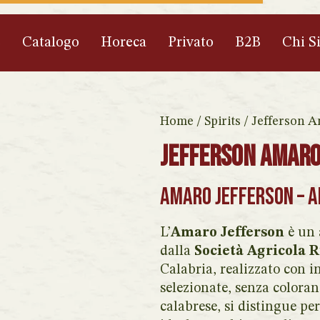
e
Catalogo
Horeca
Privato
B2B
Chi S
Home
/
Spirits
/ Jefferson A
Jefferson Amaro
Amaro Jefferson – 
L’
Amaro Jefferson
è un 
dalla
Società Agricola 
Calabria, realizzato con in
selezionate, senza colorant
calabrese, si distingue pe