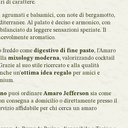
i di carattere.
 agrumati e balsamici, con note di bergamotto,
iterranee. Al palato è deciso e armonico, con
ilanciato da leggere sensazioni speziate. Il
iacevolmente aromatico.
 o freddo come
digestivo di fine pasto
, l’Amaro
alla
mixology moderna
, valorizzando cocktail
razie al suo stile ricercato e alla qualità
anche un’
ottima idea regalo
per amici e
emium.
ino
puoi ordinare
Amaro Jefferson
sia come
on consegna a domicilio o direttamente presso il
ervizio affidabile per chi cerca un amaro