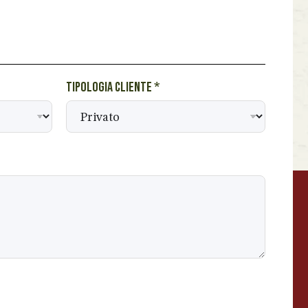
Tipologia cliente
*
BEVANDE PERINO
AP
Online ora