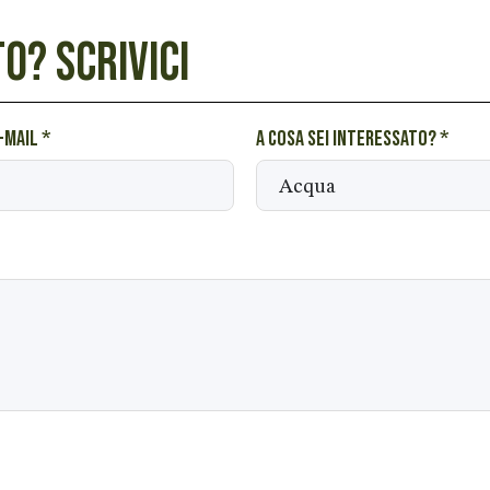
O? SCRIVICI
e-mail
*
A cosa sei interessato?
*