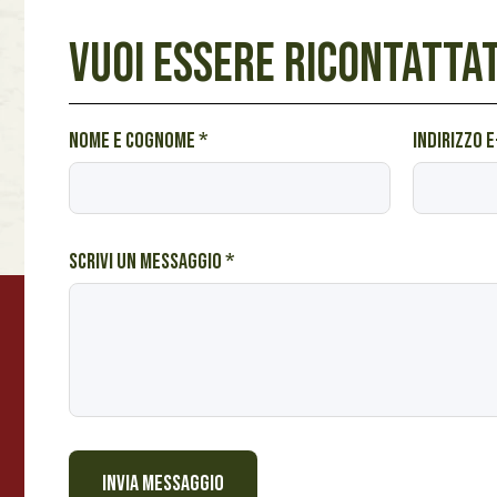
VUOI ESSERE RICONTATTAT
I
Nome e cognome
*
Indirizzo 
n
d
i
r
Scrivi un messaggio
*
i
z
z
o
A
A
INVIA MESSAGGIO