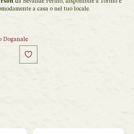
erson
da Bevande Perino, disponibile a Torino e
 comodamente a casa o nel tuo locale.
o Doganale