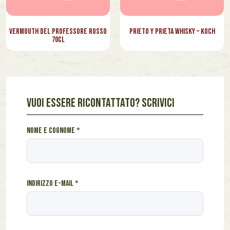
Vermouth del Professore Rosso
Prieto y Prieta Whisky – Koch
70cl
VUOI ESSERE RICONTATTATO? SCRIVICI
*
Nome e cognome
*
*
s
e
i
Indirizzo e-mail
*