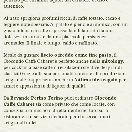
pensato per chi ama i liquori dal carattere deciso e
autentico.
Al naso sprigiona profumi ricchi di caffè tostato, cacao e
leggere note speziate. Al palato è pieno e armonico, con un
gusto intenso di caffè espresso ben bilanciato da una
dolcezza misurata e da una piacevole persistenza
aromatica. Il finale è lungo, caldo e raffinato.
Ideale da gustare
liscio o freddo come fine pasto
, il
Giocondo Caffè Cabaret è perfetto anche nella
mixology
,
per cocktail a base caffè o rivisitazioni creative dei grandi
classici. Grazie alla sua personalità unica e alla produzione
artigianale, rappresenta anche un’
ottima idea regalo
per
amici e appassionati di liquori di qualità.
Da
Bevande Perino Torino
puoi ordinare
Giocondo
Caffè Cabaret
sia come privato che come locale, con
consegna a domicilio o direttamente nel tuo bar o
ristorante. Un servizio dedicato per chi cerca amari
artigianali unici.