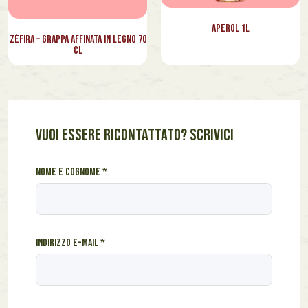
Aperol 1l
Zèfira – Grappa affinata in legno 70
cl
VUOI ESSERE RICONTATTATO? SCRIVICI
c
Nome e cognome
*
o
g
n
o
Indirizzo e-mail
*
m
e
S
c
r