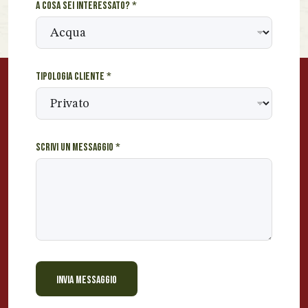
A cosa sei interessato?
*
i
v
i
c
l
Tipologia cliente
*
i
e
n
t
e
Scrivi un messaggio
*
INVIA MESSAGGIO