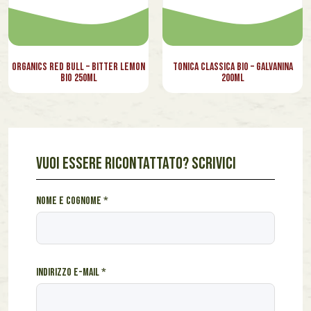
Organics Red Bull – Bitter Lemon
Tonica Classica Bio – Galvanina
Bio 250ml
200ml
VUOI ESSERE RICONTATTATO? SCRIVICI
*
Nome e cognome
*
e
c
o
g
Indirizzo e-mail
*
n
o
m