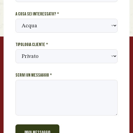
e
A cosa sei interessato?
*
Tipologia cliente
*
Scrivi un messaggio
*
INVIA MESSAGGIO