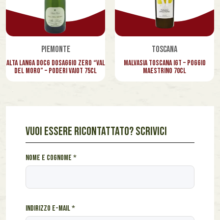
Piemonte
Toscana
Alta Langa Docg Dosaggio Zero “Val
Malvasia Toscana Igt – Poggio
del Moro” – Poderi Vaiot 75cl
Maestrino 70cl
VUOI ESSERE RICONTATTATO? SCRIVICI
e
Nome e cognome
*
-
m
a
i
Indirizzo e-mail
*
l
I