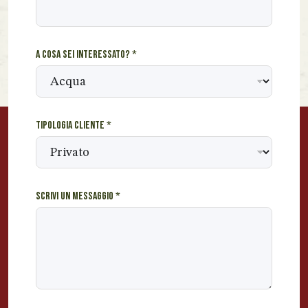
n
d
i
A cosa sei interessato?
*
r
i
z
z
o
Tipologia cliente
*
*
Scrivi un messaggio
*