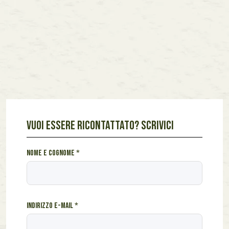
VUOI ESSERE RICONTATTATO? SCRIVICI
u
Nome e cognome
*
n
T
i
p
Indirizzo e-mail
*
o
l
o