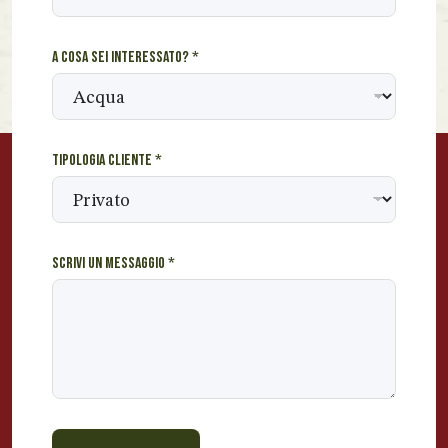
g
i
A cosa sei interessato?
*
a
c
o
g
n
Tipologia cliente
*
o
m
e
Scrivi un messaggio
*